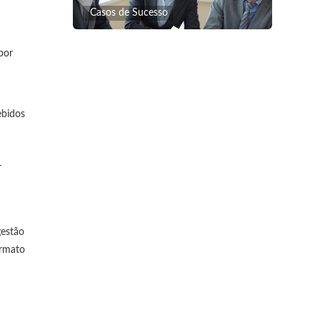
Casos de Sucesso
por
ebidos
r
gestão
ormato