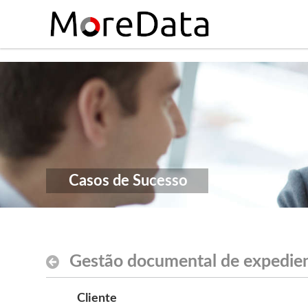
Skip to Content
$theme.include($body_top_include)
Casos de Sucesso
Gestão documental de expedien
Cliente