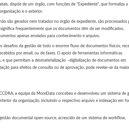
ais, dispõe de um órgão, com funções de “Expediente”, que formaliza a
rganização e o exterior.
ão são gerados nem tratados no órgão de expediente, são processados 
o significa frequentemente que os documentos têm de ser modificados,
umentos apenas enviados para conhecimento e arquivo.
 desafios da gestão de todo o enorme fluxo de documentos físicos, rec
recebidos por email, ou de faxes. O apoio de ferramentas informáticas
os, e que permitam a desmaterialização –digitalização de documentos em
alização para efeitos de consulta ou de aprovação, pode revelar-se da maio
a CCDRA, a equipa da MoreData concebeu e desenvolveu um sistema de 
nterior da organização, incluindo o respectivo arquivo e indexação em f
a gestão documental open-source, acrescido de um sistema de workflow,