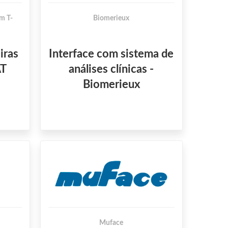
m T-
Biomerieux
iras
Interface com sistema de
AT
análises clínicas -
Biomerieux
Muface