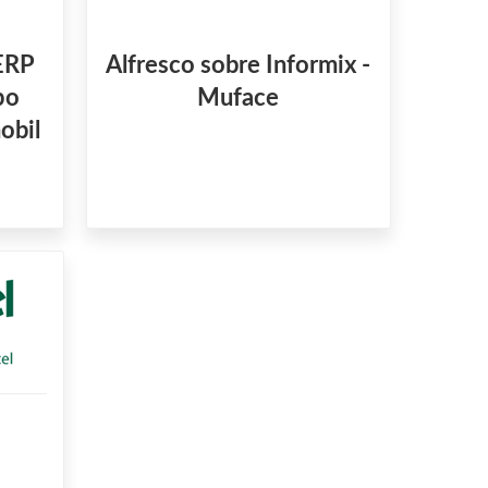
ERP
Alfresco sobre Informix -
po
Muface
obil