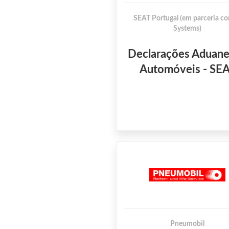
SEAT Portugal (em parceria co
Systems)
Declarações Aduane
Automóveis - SE
Pneumobil