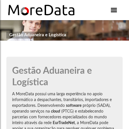
Skip to Content
Gestão Aduaneira e Logística
Gestão Aduaneira e
Logística
A MoreData possui uma larga experiência no apoio
informático a despachantes, transitários, importadores e
exportadores. Desenvolvendo
software
próprio (SADA),
operando serviços na
cloud
(PTCG) e estabelecendo
parcerias com fornecedores especializados do mundo
inteiro através da rede
EurTradeNet
, a MoreData pode
apoiar a sua organização para resolver qualquer problema