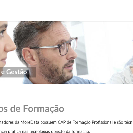
a e Gestão
os de Formação
madores da MoreData possuem CAP de Formação Profissional e são técn
ncia pratica nas tecnologias objecto da formação.