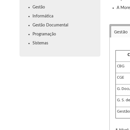
Gestão
A More
Informática
Gestão Documental
Gestão
Programação
Sistemas
CBG
CGE
G. Docu
G. S. d
Gestão
* Nível: