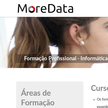
Skip to Content
Formação Profissional - Informátic
Curs
Áreas de
Os for
Formação
experiê