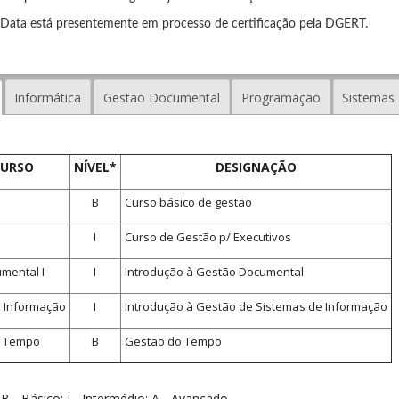
Data está presentemente em processo de certificação pela DGERT.
Informática
Gestão Documental
Programação
Sistemas
CURSO
NÍVEL*
DESIGNAÇÃO
B
Curso básico de gestão
I
Curso de Gestão p/ Executivos
mental I
I
Introdução à Gestão Documental
e Informação
I
Introdução à Gestão de Sistemas de Informação
 Tempo
B
Gestão do Tempo
 B - Básico; I - Intermédio; A - Avançado