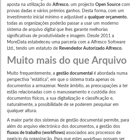
aposta na utilização do
Alfresco
, um projecto
Open Source
com
provas dadas e vários prémios ganhos. Desta forma, com um
investimento inicial mínimo e adjustável a
qualquer orçamento
,
todas as organizações poderão passar a usar um moderno
sistema de arquivo digital que lhes garante melhorias
significativas de produtividade e imagem. Desde 2011 a
MoreData estabeleceu uma parceria com a Alfresco Software
Ltd., tendo um estatuto de
Revendedor Autorizado Alfresco
.
Muito mais do que Arquivo
Muito frequentemente, a
gestão documental
é abordada numa
perspectiva "estática", em que o sistema trata apenas os
documentos a armazenar. Neste âmbito, as preocupações a ter
estão relacionadas com o manuseamento e custódia dos
documentos físicos, a sua digitalização e classificação e,
naturalmente, a possibilidade de se poderem pesquisar em
qualquer altura.
A maior parte dos sistemas de gestão documental permite, para
além do arquivo electrónico dos documentos, a gestão dos
fluxos de trabalho (workflows)
associados aos processos de
negócio da organização. Para que estes
workflows
possam ser