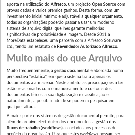
aposta na utilização do
Alfresco
, um projecto
Open Source
com
provas dadas e vários prémios ganhos. Desta forma, com um
investimento inicial mínimo e adjustável a
qualquer orçamento
,
todas as organizações poderão passar a usar um moderno
sistema de arquivo digital que lhes garante melhorias
significativas de produtividade e imagem. Desde 2011 a
MoreData estabeleceu uma parceria com a Alfresco Software
Ltd., tendo um estatuto de
Revendedor Autorizado Alfresco
.
Muito mais do que Arquivo
Muito frequentemente, a
gestão documental
é abordada numa
perspectiva "estática", em que o sistema trata apenas os
documentos a armazenar. Neste âmbito, as preocupações a ter
estão relacionadas com o manuseamento e custódia dos
documentos físicos, a sua digitalização e classificação e,
naturalmente, a possibilidade de se poderem pesquisar em
qualquer altura.
A maior parte dos sistemas de gestão documental permite, para
além do arquivo electrónico dos documentos, a gestão dos
fluxos de trabalho (workflows)
associados aos processos de
negócio da organização. Para que estes
workflows
possam ser