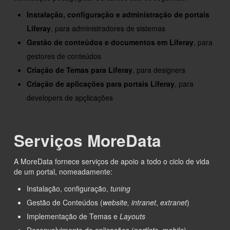
Instalação, configuração e administração de portais
Liferay
, para administradores de sistemas
Gestão de conteúdos e documentos em Liferay
, para
gestores de conteúdos
Criação de Temas para Liferay
, para designers
Criação de aplicações para portais Liferay
, para
developers de apçlicações
Serviços MoreData
A MoreData fornece serviços de apoio a todo o ciclo de vida
de um portal, nomeadamente:
Instalação, configuração,
tuning
Gestão de Conteúdos (
website, intranet
,
extranet
)
Implementação de Temas e
Layouts