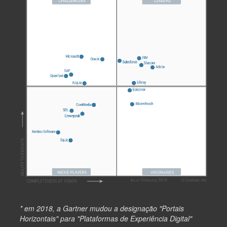
* em 2018, a Gartner mudou a designação "Portais
Horizontais" para "Plataformas de Experiência Digital"