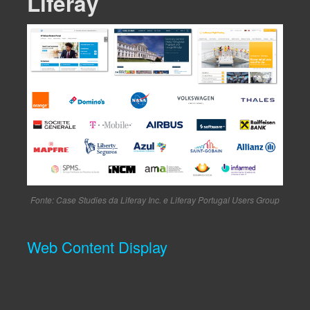
Liferay
Fonte: Case Studies da Liferay Inc. e Liferay Portugal Users Group
Web Content Display