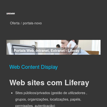
Skip to Content
Oferta
/
portais-novo
portais-novo
Portais Web, Intranet, Extranet - Liferay
Web Content Display
Web sites com Liferay
Sites públicos/privados (gestão de utilizadores ,
grupos, organizações, localizações, papéis,
permissões, autenticação)