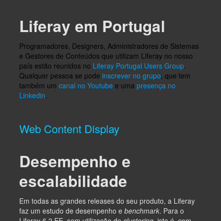
Liferay em Portugal
Programadores, Designers, Administradores de Sistemas
e Gestores de Conteúdos que utilizam Liferay no nosso
país estão reunidos no
Liferay Portugal Users Group
.
Qualquer pessoa se pode
inscrever no grupo
, que tem
também um
canal no Youtube
e uma
presença no
Linkedin
.
Web Content Display
Desempenho e
escalabilidade
Em todas as grandes releases do seu produto, a Liferay
faz um estudo de desempenho e
benchmark
. Para o
Liferay 6.2 EE, sem utilização de
clustering
, isto é, com