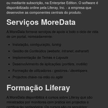
ou mediante subscrição, na Enterprise Edition. O software é
disponibilizado online pela Liferay, Inc. - a empresa que
desenvolve as componentes centrais do produto.
Serviços MoreData
A MoreData fornece serviços de apoio a todo o ciclo de vida
de um portal, nomeadamente:
Instalação, configuração,
tuning
Gestão de Conteúdos (
website, intranet
,
extranet
)
Implementação de Temas e
Layouts
Desenvolvimento de aplicações (
portlets
,
mobile
)
Formação de utilizadores / gestores /
developers
Projectos chave-na-mão ou
agile
Formação Liferay
A MoreData disponibiliza 4 cursos sobre Liferay que são
ministrados por monitores com prática em projectos e
certificação pedagógica. Os cursos são os seguintes: