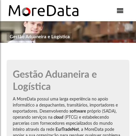
Skip to Content
Gestão Aduaneira e Logística
Gestão Aduaneira e
Logística
A MoreData possui uma larga experiência no apoio
informático a despachantes, transitários, importadores e
exportadores. Desenvolvendo
software
próprio (SADA),
operando serviços na
cloud
(PTCG) e estabelecendo
parcerias com fornecedores especializados do mundo
inteiro através da rede
EurTradeNet
, a MoreData pode
apoiar a sua organização para resolver qualquer problema